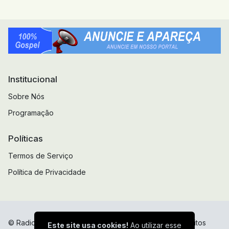
Institucional
Sobre Nós
Programação
Políticas
Termos de Serviço
Política de Privacidade
© Radio Web Adorador Gospel Canela - Todos os direitos
Este site usa cookies!
Ao utilizar esse